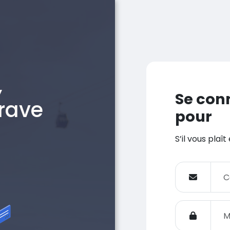
,
Se con
rave
pour
S’il vous plaî